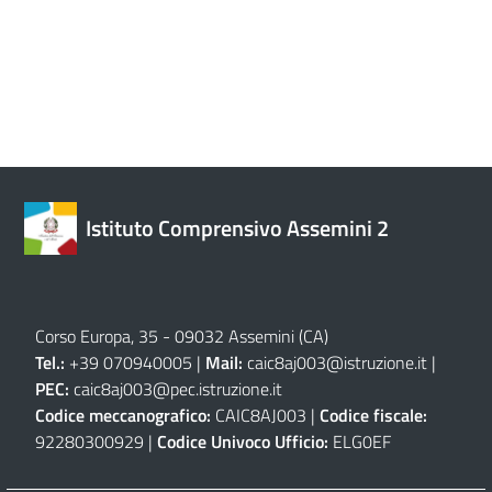
Istituto Comprensivo Assemini 2
Corso Europa, 35 - 09032 Assemini (CA)
Tel.:
+39 070940005 |
Mail:
caic8aj003@istruzione.it
|
PEC:
caic8aj003@pec.istruzione.it
Codice meccanografico:
CAIC8AJ003 |
Codice fiscale:
92280300929 |
Codice Univoco Ufficio:
ELG0EF