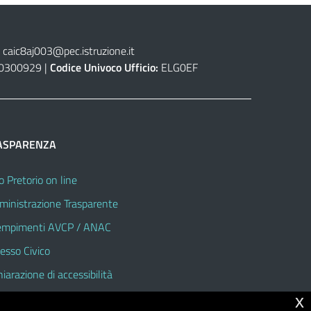
caic8aj003@pec.istruzione.it
0300929 |
Codice Univoco Ufficio:
ELG0EF
ASPARENZA
o Pretorio on line
inistrazione Trasparente
mpimenti AVCP / ANAC
esso Civico
hiarazione di accessibilità
x