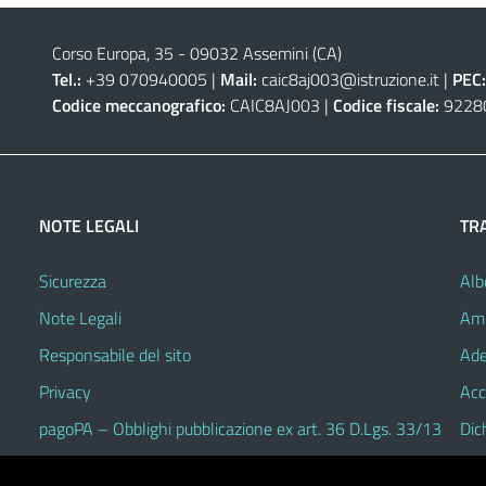
Corso Europa, 35 - 09032 Assemini (CA)
Tel.:
+39 070940005 |
Mail:
caic8aj003@istruzione.it
|
PEC:
Codice meccanografico:
CAIC8AJ003 |
Codice fiscale:
9228
NOTE LEGALI
TR
Sicurezza
Alb
Note Legali
Amm
Responsabile del sito
Ade
Privacy
Acc
pagoPA – Obblighi pubblicazione ex art. 36 D.Lgs. 33/13
Dic