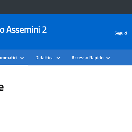
vo Assemini 2
Seguici
rammatici
Didattica
Accesso Rapido
e