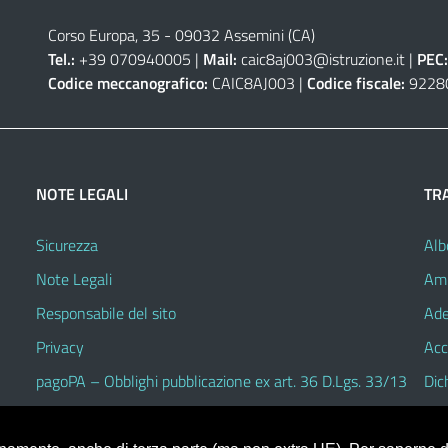
Corso Europa, 35 - 09032 Assemini (CA)
Tel.:
+39 070940005 |
Mail:
caic8aj003@istruzione.it
|
PEC:
Codice meccanografico:
CAIC8AJ003 |
Codice fiscale:
9228
NOTE LEGALI
TR
Sicurezza
Alb
Note Legali
Amm
Responsabile del sito
Ade
Privacy
Acc
pagoPA – Obblighi pubblicazione ex art. 36 D.Lgs. 33/13
Dic