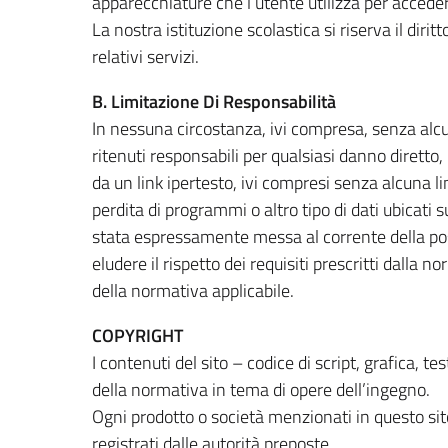
apparecchiature che l’utente utilizza per acceder
La nostra istituzione scolastica si riserva il dir
relativi servizi.
B. Limitazione Di Responsabilità
In nessuna circostanza, ivi compresa, senza alcuna
ritenuti responsabili per qualsiasi danno diretto, 
da un link ipertesto, ivi compresi senza alcuna limi
perdita di programmi o altro tipo di dati ubicati 
stata espressamente messa al corrente della possib
eludere il rispetto dei requisiti prescritti dalla 
della normativa applicabile.
COPYRIGHT
I contenuti del sito – codice di script, grafica, 
della normativa in tema di opere dell’ingegno.
Ogni prodotto o società menzionati in questo sito
registrati dalle autorità preposte.