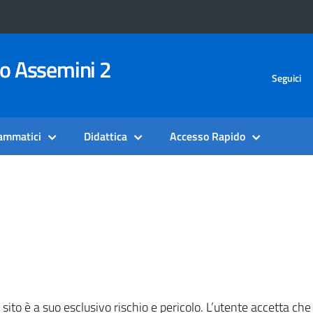
vo Assemini 2
Seguici
rammatici
Didattica
Accesso Rapido
ito è a suo esclusivo rischio e pericolo. L’utente accetta che il