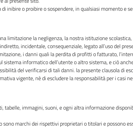
e al presente sito.
itto di inibire o proibire o sospendere, in qualsiasi momento e s
 limitazione la negligenza, la nostra istituzione scolastica, i
indiretto, incidentale, consequenziale, legato all’uso del prese
tazione, i danni quali la perdita di profitti o fatturato, l’inte
sul sistema informatico dell’utente o altro sistema, e ciò anch
ilità del verificarsi di tali danni. la presente clausola di es
normativa vigente, nè di escludere la responsabilità per i casi 
testi, tabelle, immagini, suoni, e ogni altra informazione dispo
 sono marchi dei rispettivi proprietari o titolari e possono es