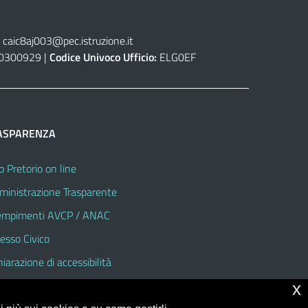
caic8aj003@pec.istruzione.it
0300929 |
Codice Univoco Ufficio:
ELG0EF
ASPARENZA
o Pretorio on line
inistrazione Trasparente
mpimenti AVCP / ANAC
esso Civico
hiarazione di accessibilità
x