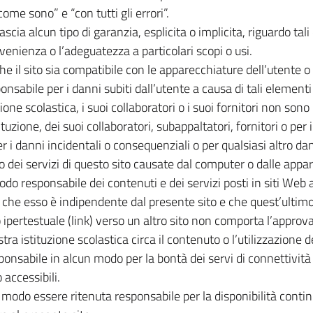
ome sono” e “con tutti gli errori”.
ascia alcun tipo di garanzia, esplicita o implicita, riguardo ta
convenienza o l’adeguatezza a particolari scopi o usi.
 il sito sia compatibile con le apparecchiature dell’utente o ch
onsabile per i danni subiti dall’utente a causa di tali elementi 
one scolastica, i suoi collaboratori o i suoi fornitori non sono
ituzione, dei suoi collaboratori, subappaltatori, fornitori o pe
 i danni incidentali o consequenziali o per qualsiasi altro dann
i o dei servizi di questo sito causate dal computer o dalle appa
odo responsabile dei contenuti e dei servizi posti in siti Web 
che esso è indipendente dal presente sito e che quest’ultimo 
 ipertestuale (link) verso un altro sito non comporta l’approv
ra istituzione scolastica circa il contenuto o l’utilizzazione de
ponsabile in alcun modo per la bontà dei servi di connettività d
 accessibili.
 modo essere ritenuta responsabile per la disponibilità continu