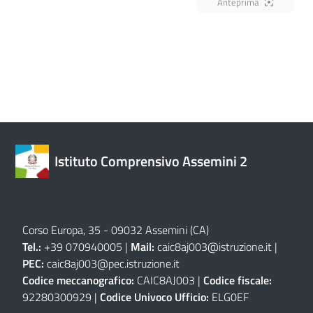
Anteprima
Istituto Comprensivo Assemini 2
Corso Europa, 35 - 09032 Assemini (CA)
Tel.:
+39 070940005 |
Mail:
caic8aj003@istruzione.it
|
PEC:
caic8aj003@pec.istruzione.it
Codice meccanografico:
CAIC8AJ003 |
Codice fiscale:
92280300929 |
Codice Univoco Ufficio:
ELG0EF