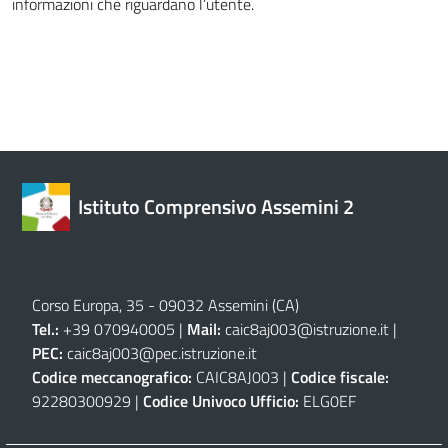
informazioni che riguardano l’utente.
Istituto Comprensivo Assemini 2
Corso Europa, 35 - 09032 Assemini (CA)
Tel.:
+39 070940005 |
Mail:
caic8aj003@istruzione.it
|
PEC:
caic8aj003@pec.istruzione.it
Codice meccanografico:
CAIC8AJ003 |
Codice fiscale:
92280300929 |
Codice Univoco Ufficio:
ELG0EF