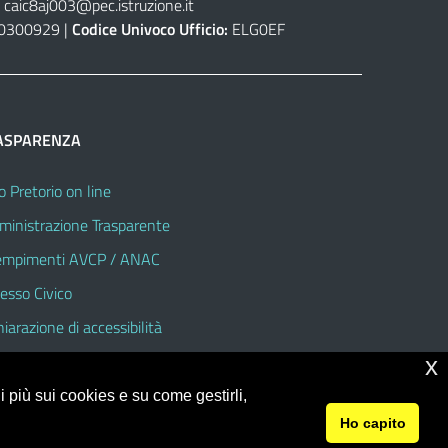
caic8aj003@pec.istruzione.it
0300929 |
Codice Univoco Ufficio:
ELG0EF
ASPARENZA
o Pretorio on line
inistrazione Trasparente
mpimenti AVCP / ANAC
esso Civico
hiarazione di accessibilità
x
 più sui cookies e su come gestirli,
Ho capito
© 2026 Istituto Comprensivo Assemini 2