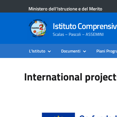
Ministero dell'Istruzione e del Merito
Istituto Comprensi
Scalas – Pascoli – ASSEMINI
L’Istituto
Documenti
Piani Prog
International projec