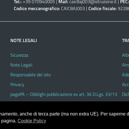
Tel.:
+39 070940005 |
Mail:
caic8aj003@istruzione.it
|
PEC:
Codice meccanografico:
CAIC8AJ003 |
Codice fiscale:
9228
NOTE LEGALI
TR
Sicurezza
Alb
Note Legali
Amm
Responsabile del sito
Ade
Privacy
Acc
pagoPA – Obblighi pubblicazione ex art. 36 D.Lgs. 33/13
Dic
ionamento, anche di terza parte (ma non extra UE). Per saperne di
a pagina.
Cookie Policy