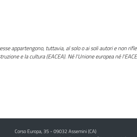
sse appartengono, tuttavia, al solo o ai soli autori e non rif
struzione e la cultura (EACEA). Né l'Unione europea né l'EAC
Corso Europa, 35 - 09032 Assemini (CA)