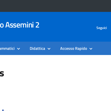
vo Assemini 2
Seguici
rammatici
Didattica
Accesso Rapido
ts