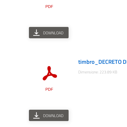
DOWNLOAD
timbro_DECRETO DI
Dimensione: 223.89 KB
DOWNLOAD