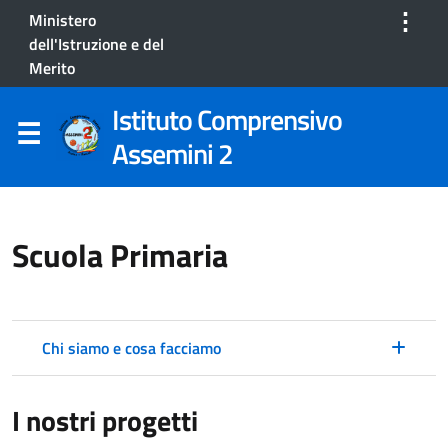
⋮
Ministero
dell'Istruzione e del
Merito
Istituto Comprensivo
Assemini 2
Scuola Primaria
Chi siamo e cosa facciamo
I nostri progetti