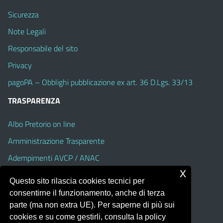
Sicurezza
Note Legali
Responsabile del sito
Privacy
pagoPA – Obblighi pubblicazione ex art. 36 D.Lgs. 33/13
TRASPARENZA
Albo Pretorio on line
Amministrazione Trasparente
Adempimenti AVCP / ANAC
x
Accesso Civico
Questo sito rilascia cookies tecnici per
Dichiarazione di accessibilità
consentirne il funzionamento, anche di terza
parte (ma non extra UE). Per saperne di più sui
cookies e su come gestirli, consulta la policy