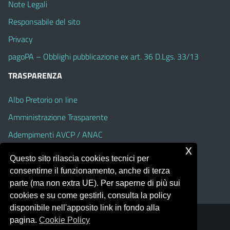
Note Legali
Responsabile del sito
Privacy
pagoPA – Obblighi pubblicazione ex art. 36 D.Lgs. 33/13
TRASPARENZA
Albo Pretorio on line
Amministrazione Trasparente
Adempimenti AVCP / ANAC
x
Accesso Civico
Questo sito rilascia cookies tecnici per
Dichiarazione di accessibilità
consentirne il funzionamento, anche di terza
parte (ma non extra UE). Per saperne di più sui
cookies e su come gestirli, consulta la policy
disponibile nell'apposito link in fondo alla
pagina.
Cookie Policy
Portale realizzato con la piattaforma
Argo Web 4.0