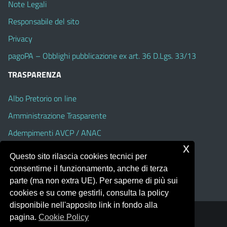
Note Legali
Responsabile del sito
Privacy
pagoPA – Obblighi pubblicazione ex art. 36 D.Lgs. 33/13
TRASPARENZA
Albo Pretorio on line
Amministrazione Trasparente
Adempimenti AVCP / ANAC
x
Accesso Civico
Questo sito rilascia cookies tecnici per
Dichiarazione di accessibilità
consentirne il funzionamento, anche di terza
parte (ma non extra UE). Per saperne di più sui
cookies e su come gestirli, consulta la policy
disponibile nell'apposito link in fondo alla
pagina.
Cookie Policy
Portale realizzato con la piattaforma
Argo Web 4.0