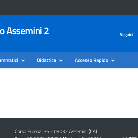
vo Assemini 2
Seguici
rammatici
Didattica
Accesso Rapido
Corso Europa, 35 - 09032 Assemini (CA)