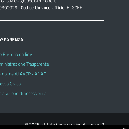
caic8aj003@pec.istruzione.it
0300929 |
Codice Univoco Ufficio:
ELG0EF
ASPARENZA
o Pretorio on line
inistrazione Trasparente
mpimenti AVCP / ANAC
esso Civico
hiarazione di accessibilità
© 2026 Istituto Comprensivo Assemini 2
x