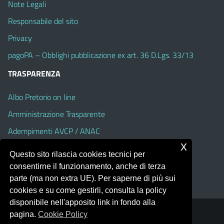
Note Legali
Responsabile del sito
Privacy
pagoPA – Obblighi pubblicazione ex art. 36 D.Lgs. 33/13
TRASPARENZA
Albo Pretorio on line
Amministrazione Trasparente
Adempimenti AVCP / ANAC
x
Accesso Civico
Questo sito rilascia cookies tecnici per
Dichiarazione di accessibilità
consentirne il funzionamento, anche di terza
parte (ma non extra UE). Per saperne di più sui
cookies e su come gestirli, consulta la policy
disponibile nell'apposito link in fondo alla
pagina.
Cookie Policy
Portale realizzato con la piattaforma
Argo Web 4.0