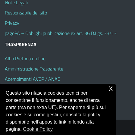
Note Legali
Responsabile del sito
Privacy
pagoPA – Obblighi pubblicazione ex art. 36 D.Lgs. 33/13
TRASPARENZA
Albo Pretorio on line
Amministrazione Trasparente
Adempimenti AVCP / ANAC
x
Accesso Civico
Questo sito rilascia cookies tecnici per
Dichiarazione di accessibilità
consentirne il funzionamento, anche di terza
parte (ma non extra UE). Per saperne di più sui
cookies e su come gestirli, consulta la policy
disponibile nell'apposito link in fondo alla
pagina.
Cookie Policy
Portale realizzato con la piattaforma
Argo Web 4.0