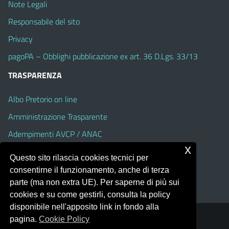
Note Legali
Responsabile del sito
Privacy
pagoPA – Obblighi pubblicazione ex art. 36 D.Lgs. 33/13
TRASPARENZA
Albo Pretorio on line
Amministrazione Trasparente
Adempimenti AVCP / ANAC
x
Accesso Civico
Questo sito rilascia cookies tecnici per
Dichiarazione di accessibilità
consentirne il funzionamento, anche di terza
parte (ma non extra UE). Per saperne di più sui
cookies e su come gestirli, consulta la policy
disponibile nell'apposito link in fondo alla
pagina.
Cookie Policy
Portale realizzato con la piattaforma
Argo Web 4.0