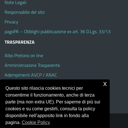
Note Legali
Responsabile del sito
Privacy
pagoPA – Obblighi pubblicazione ex art. 36 D.Lgs. 33/13
TRASPARENZA
Albo Pretorio on line
Amministrazione Trasparente
Adempimenti AVCP / ANAC
x
Accesso Civico
Questo sito rilascia cookies tecnici per
Dichiarazione di accessibilità
consentirne il funzionamento, anche di terza
parte (ma non extra UE). Per saperne di più sui
cookies e su come gestirli, consulta la policy
disponibile nell'apposito link in fondo alla
pagina.
Cookie Policy
Portale realizzato con la piattaforma
Argo Web 4.0