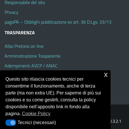
Responsabile del sito
Privacy
pagoPA – Obblighi pubblicazione ex art. 36 D.Lgs. 33/13
TRASPARENZA
Albo Pretorio on line
Amministrazione Trasparente
Adempimenti AVCP / ANAC
x
Accesso Civico
Questo sito rilascia cookies tecnici per
Dichiarazione di accessibilità
consentirne il funzionamento, anche di terza
parte (ma non extra UE). Per saperne di più sui
cookies e su come gestirli, consulta la policy
disponibile nell'apposito link in fondo alla
pagina.
Cookie Policy
Portale realizzato con la piattaforma
Argo Web 4.0
Template Italia configurato sul tema accessibile
EduTheme
V.3.2.1
Tecnici (necessari)
Tecnici (necessari)
(Alioth)