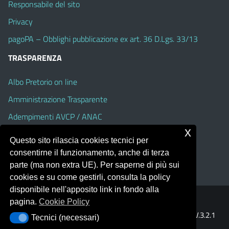
Responsabile del sito
Privacy
pagoPA – Obblighi pubblicazione ex art. 36 D.Lgs. 33/13
TRASPARENZA
Albo Pretorio on line
Amministrazione Trasparente
Adempimenti AVCP / ANAC
x
Accesso Civico
Questo sito rilascia cookies tecnici per
Dichiarazione di accessibilità
consentirne il funzionamento, anche di terza
parte (ma non extra UE). Per saperne di più sui
cookies e su come gestirli, consulta la policy
disponibile nell'apposito link in fondo alla
pagina.
Cookie Policy
Portale realizzato con la piattaforma
Argo Web 4.0
Template Italia configurato sul tema accessibile
EduTheme
V.3.2.1
Tecnici (necessari)
Tecnici (necessari)
(Alioth)