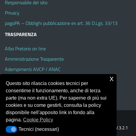
Responsabile del sito
Privacy
pagoPA – Obblighi pubblicazione ex art. 36 D.Lgs. 33/13
TRASPARENZA
Albo Pretorio on line
Amministrazione Trasparente
Adempimenti AVCP / ANAC
x
Accesso Civico
Questo sito rilascia cookies tecnici per
Dichiarazione di accessibilità
consentirne il funzionamento, anche di terza
parte (ma non extra UE). Per saperne di più sui
cookies e su come gestirli, consulta la policy
disponibile nell'apposito link in fondo alla
pagina.
Cookie Policy
Portale realizzato con la piattaforma
Argo Web 4.0
Template Italia configurato sul tema accessibile
EduTheme
V.3.2.1
Tecnici (necessari)
Tecnici (necessari)
(Alioth)