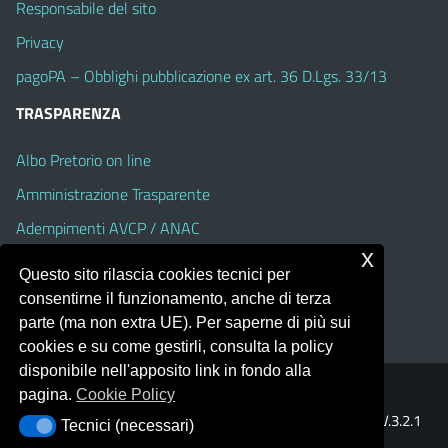
Responsabile del sito
Privacy
pagoPA – Obblighi pubblicazione ex art. 36 D.Lgs. 33/13
TRASPARENZA
Albo Pretorio on line
Amministrazione Trasparente
Adempimenti AVCP / ANAC
x
Accesso Civico
Questo sito rilascia cookies tecnici per
Dichiarazione di accessibilità
consentirne il funzionamento, anche di terza
parte (ma non extra UE). Per saperne di più sui
cookies e su come gestirli, consulta la policy
disponibile nell'apposito link in fondo alla
pagina.
Cookie Policy
Portale realizzato con la piattaforma
Argo Web 4.0
Template Italia configurato sul tema accessibile
EduTheme
V.3.2.1
Tecnici (necessari)
Tecnici (necessari)
(Alioth)