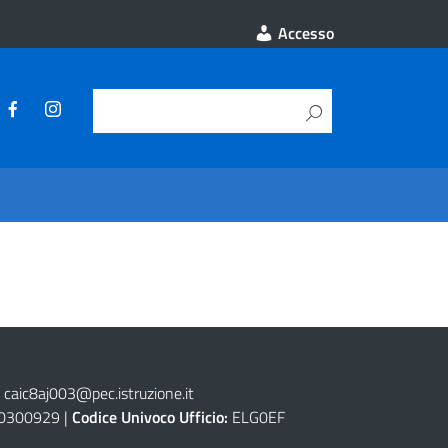
Accesso
caic8aj003@pec.istruzione.it
0300929 |
Codice Univoco Ufficio:
ELG0EF