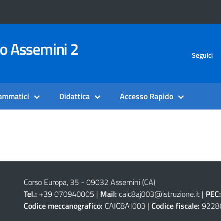
vo Assemini 2
Seguici
rammatici
Didattica
Accesso Rapido
Corso Europa, 35 - 09032 Assemini (CA)
Tel.:
+39 070940005 |
Mail:
caic8aj003@istruzione.it
|
PEC:
Codice meccanografico:
CAIC8AJ003 |
Codice fiscale:
9228