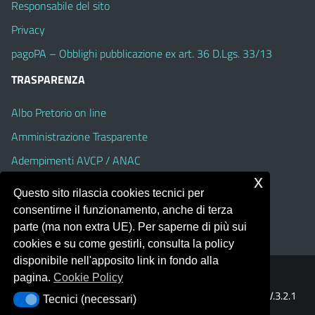
Responsabile del sito
Privacy
pagoPA – Obblighi pubblicazione ex art. 36 D.Lgs. 33/13
TRASPARENZA
Albo Pretorio on line
Amministrazione Trasparente
Adempimenti AVCP / ANAC
x
Accesso Civico
Questo sito rilascia cookies tecnici per
Dichiarazione di accessibilità
consentirne il funzionamento, anche di terza
parte (ma non extra UE). Per saperne di più sui
cookies e su come gestirli, consulta la policy
disponibile nell'apposito link in fondo alla
pagina.
Cookie Policy
Portale realizzato con la piattaforma
Argo Web 4.0
Template Italia configurato sul tema accessibile
EduTheme
V.3.2.1
Tecnici (necessari)
Tecnici (necessari)
(Alioth)