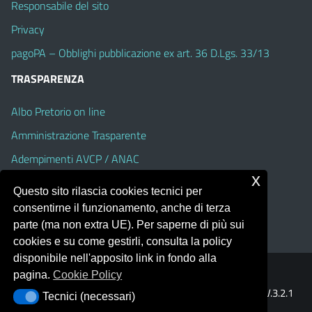
Responsabile del sito
Privacy
pagoPA – Obblighi pubblicazione ex art. 36 D.Lgs. 33/13
TRASPARENZA
Albo Pretorio on line
Amministrazione Trasparente
Adempimenti AVCP / ANAC
x
Accesso Civico
Questo sito rilascia cookies tecnici per
Dichiarazione di accessibilità
consentirne il funzionamento, anche di terza
parte (ma non extra UE). Per saperne di più sui
cookies e su come gestirli, consulta la policy
disponibile nell'apposito link in fondo alla
pagina.
Cookie Policy
Portale realizzato con la piattaforma
Argo Web 4.0
Template Italia configurato sul tema accessibile
EduTheme
V.3.2.1
Tecnici (necessari)
Tecnici (necessari)
(Alioth)