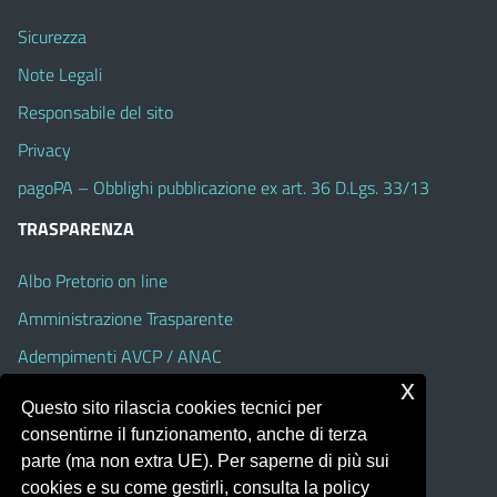
Sicurezza
Note Legali
Responsabile del sito
Privacy
pagoPA – Obblighi pubblicazione ex art. 36 D.Lgs. 33/13
TRASPARENZA
Albo Pretorio on line
Amministrazione Trasparente
Adempimenti AVCP / ANAC
x
Accesso Civico
Questo sito rilascia cookies tecnici per
Dichiarazione di accessibilità
consentirne il funzionamento, anche di terza
parte (ma non extra UE). Per saperne di più sui
cookies e su come gestirli, consulta la policy