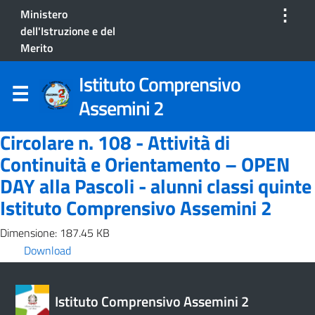
⋮
Ministero
dell'Istruzione e del
Merito
Istituto Comprensivo
Assemini 2
Circolare n. 108 - Attività di
Continuità e Orientamento – OPEN
DAY alla Pascoli - alunni classi quinte
Istituto Comprensivo Assemini 2
Dimensione: 187.45 KB
Download
Istituto Comprensivo Assemini 2