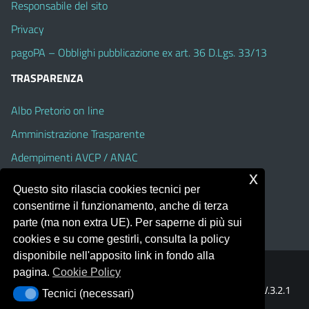
Responsabile del sito
Privacy
pagoPA – Obblighi pubblicazione ex art. 36 D.Lgs. 33/13
TRASPARENZA
Albo Pretorio on line
Amministrazione Trasparente
Adempimenti AVCP / ANAC
x
Accesso Civico
Questo sito rilascia cookies tecnici per
Dichiarazione di accessibilità
consentirne il funzionamento, anche di terza
parte (ma non extra UE). Per saperne di più sui
cookies e su come gestirli, consulta la policy
disponibile nell'apposito link in fondo alla
pagina.
Cookie Policy
Portale realizzato con la piattaforma
Argo Web 4.0
Template Italia configurato sul tema accessibile
EduTheme
V.3.2.1
Tecnici (necessari)
Tecnici (necessari)
(Alioth)