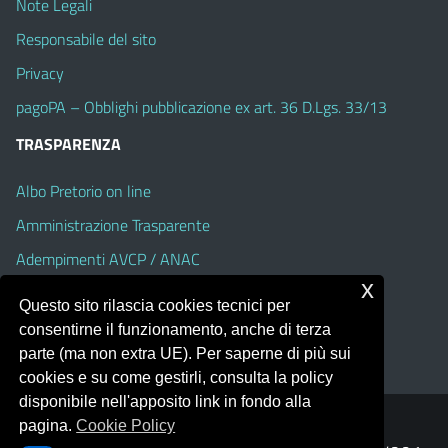
Note Legali
Responsabile del sito
Privacy
pagoPA – Obblighi pubblicazione ex art. 36 D.Lgs. 33/13
TRASPARENZA
Albo Pretorio on line
Amministrazione Trasparente
Adempimenti AVCP / ANAC
x
Accesso Civico
Questo sito rilascia cookies tecnici per
Dichiarazione di accessibilità
consentirne il funzionamento, anche di terza
parte (ma non extra UE). Per saperne di più sui
cookies e su come gestirli, consulta la policy
disponibile nell'apposito link in fondo alla
pagina.
Cookie Policy
Portale realizzato con la piattaforma
Argo Web 4.0