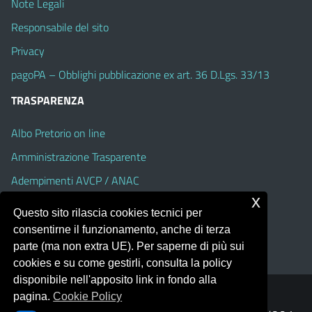
Note Legali
Responsabile del sito
Privacy
pagoPA – Obblighi pubblicazione ex art. 36 D.Lgs. 33/13
TRASPARENZA
Albo Pretorio on line
Amministrazione Trasparente
Adempimenti AVCP / ANAC
x
Accesso Civico
Questo sito rilascia cookies tecnici per
Dichiarazione di accessibilità
consentirne il funzionamento, anche di terza
parte (ma non extra UE). Per saperne di più sui
cookies e su come gestirli, consulta la policy
disponibile nell'apposito link in fondo alla
pagina.
Cookie Policy
Portale realizzato con la piattaforma
Argo Web 4.0