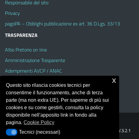
Responsabile del sito
Privacy
pagoPA – Obblighi pubblicazione ex art. 36 D.Lgs. 33/13
TRASPARENZA
Albo Pretorio on line
Amministrazione Trasparente
Adempimenti AVCP / ANAC
x
Accesso Civico
Questo sito rilascia cookies tecnici per
Dichiarazione di accessibilità
consentirne il funzionamento, anche di terza
parte (ma non extra UE). Per saperne di più sui
cookies e su come gestirli, consulta la policy
disponibile nell'apposito link in fondo alla
pagina.
Cookie Policy
Portale realizzato con la piattaforma
Argo Web 4.0
Template Italia configurato sul tema accessibile
EduTheme
V.3.2.1
Tecnici (necessari)
Tecnici (necessari)
(Alioth)