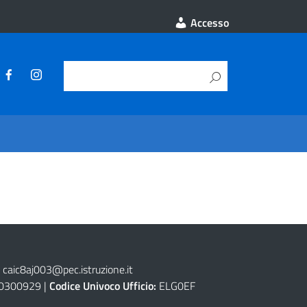
Accesso
caic8aj003@pec.istruzione.it
0300929 |
Codice Univoco Ufficio:
ELG0EF