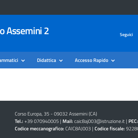
vo Assemini 2
Seguici
rammatici
Didattica
Accesso Rapido
Corso Europa, 35 - 09032 Assemini (CA)
Tel.:
+39 070940005 |
Mail:
caic8aj003@istruzione.it
|
PEC:
Codice meccanografico:
CAIC8AJ003 |
Codice fiscale:
9228