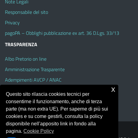
Note Legali
Responsabile del sito
Privacy
pagoPA – Obblighi pubblicazione ex art. 36 D.Lgs. 33/13
TRASPARENZA
Albo Pretorio on line
Amministrazione Trasparente
Adempimenti AVCP / ANAC
x
Accesso Civico
Questo sito rilascia cookies tecnici per
Dichiarazione di accessibilità
consentirne il funzionamento, anche di terza
parte (ma non extra UE). Per saperne di più sui
cookies e su come gestirli, consulta la policy
disponibile nell'apposito link in fondo alla
pagina.
Cookie Policy
Portale realizzato con la piattaforma
Argo Web 4.0