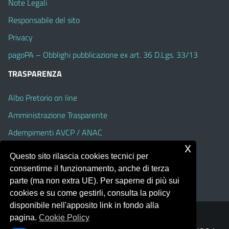
Note Legali
Responsabile del sito
Privacy
pagoPA – Obblighi pubblicazione ex art. 36 D.Lgs. 33/13
TRASPARENZA
Albo Pretorio on line
Amministrazione Trasparente
Adempimenti AVCP / ANAC
x
Accesso Civico
Questo sito rilascia cookies tecnici per
Dichiarazione di accessibilità
consentirne il funzionamento, anche di terza
parte (ma non extra UE). Per saperne di più sui
cookies e su come gestirli, consulta la policy
disponibile nell'apposito link in fondo alla
pagina.
Cookie Policy
Portale realizzato con la piattaforma
Argo Web 4.0