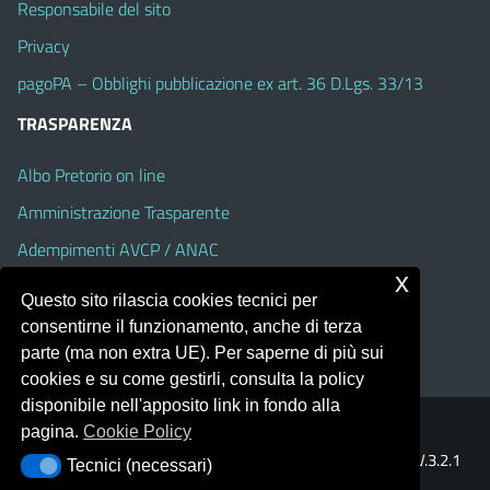
Responsabile del sito
Privacy
pagoPA – Obblighi pubblicazione ex art. 36 D.Lgs. 33/13
TRASPARENZA
Albo Pretorio on line
Amministrazione Trasparente
Adempimenti AVCP / ANAC
x
Accesso Civico
Questo sito rilascia cookies tecnici per
Dichiarazione di accessibilità
consentirne il funzionamento, anche di terza
parte (ma non extra UE). Per saperne di più sui
cookies e su come gestirli, consulta la policy
disponibile nell'apposito link in fondo alla
pagina.
Cookie Policy
Portale realizzato con la piattaforma
Argo Web 4.0
Template Italia configurato sul tema accessibile
EduTheme
V.3.2.1
Tecnici (necessari)
Tecnici (necessari)
(Alioth)