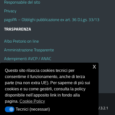
Responsabile del sito
Privacy
pagoPA – Obblighi pubblicazione ex art. 36 D.Lgs. 33/13
TRASPARENZA
Albo Pretorio on line
Amministrazione Trasparente
Adempimenti AVCP / ANAC
x
Accesso Civico
Questo sito rilascia cookies tecnici per
Dichiarazione di accessibilità
consentirne il funzionamento, anche di terza
parte (ma non extra UE). Per saperne di più sui
cookies e su come gestirli, consulta la policy
disponibile nell'apposito link in fondo alla
pagina.
Cookie Policy
Portale realizzato con la piattaforma
Argo Web 4.0
Template Italia configurato sul tema accessibile
EduTheme
V.3.2.1
Tecnici (necessari)
Tecnici (necessari)
(Alioth)