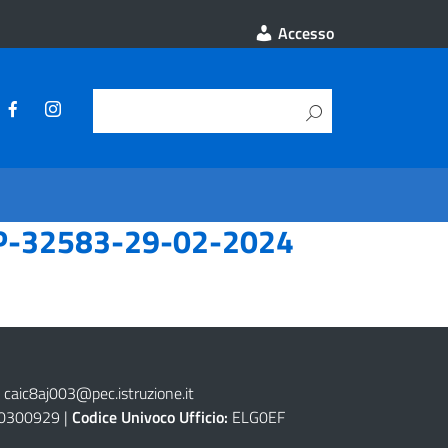
Accesso
P-32583-29-02-2024
caic8aj003@pec.istruzione.it
0300929 |
Codice Univoco Ufficio:
ELG0EF