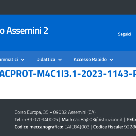
vo Assemini 2
Seguici
rammatici
Didattica
Accesso Rapido
ACPROT-M4C1I3.1-2023-1143-
Corso Europa, 35 - 09032 Assemini (CA)
Tel.:
+39 070940005 |
Mail:
caic8aj003@istruzione.it
|
PEC:
Codice meccanografico:
CAIC8AJ003 |
Codice fiscale:
9228