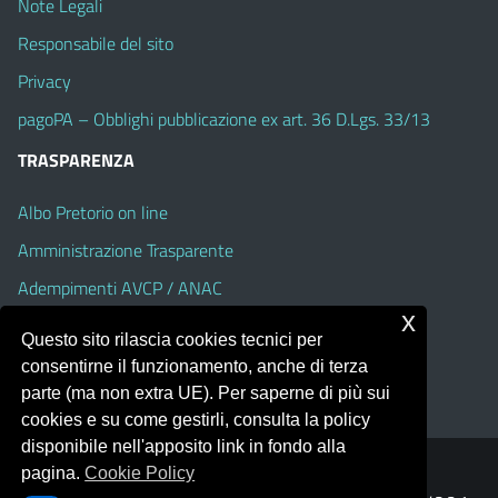
Note Legali
Responsabile del sito
Privacy
pagoPA – Obblighi pubblicazione ex art. 36 D.Lgs. 33/13
TRASPARENZA
Albo Pretorio on line
Amministrazione Trasparente
Adempimenti AVCP / ANAC
x
Accesso Civico
Questo sito rilascia cookies tecnici per
Dichiarazione di accessibilità
consentirne il funzionamento, anche di terza
parte (ma non extra UE). Per saperne di più sui
cookies e su come gestirli, consulta la policy
disponibile nell'apposito link in fondo alla
pagina.
Cookie Policy
Portale realizzato con la piattaforma
Argo Web 4.0