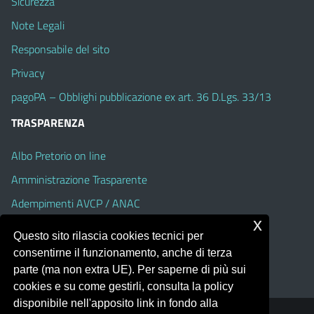
Sicurezza
Note Legali
Responsabile del sito
Privacy
pagoPA – Obblighi pubblicazione ex art. 36 D.Lgs. 33/13
TRASPARENZA
Albo Pretorio on line
Amministrazione Trasparente
Adempimenti AVCP / ANAC
x
Accesso Civico
Questo sito rilascia cookies tecnici per
Dichiarazione di accessibilità
consentirne il funzionamento, anche di terza
parte (ma non extra UE). Per saperne di più sui
cookies e su come gestirli, consulta la policy
disponibile nell'apposito link in fondo alla