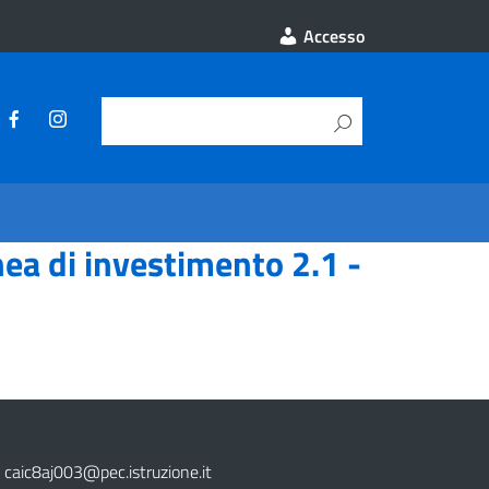
Accesso
ea di investimento 2.1 -
caic8aj003@pec.istruzione.it