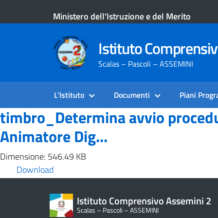
Ministero dell'Istruzione e del Merito
Istituto Comprensi
Scalas – Pascoli – ASSEMINI
L’Istituto
Documenti
Piani Prog
timbro_Determina avvio procedur
Animatore Dig...
Dimensione: 546.49 KB
Download
Istituto Comprensivo Assemini 2
Scalas – Pascoli – ASSEMINI