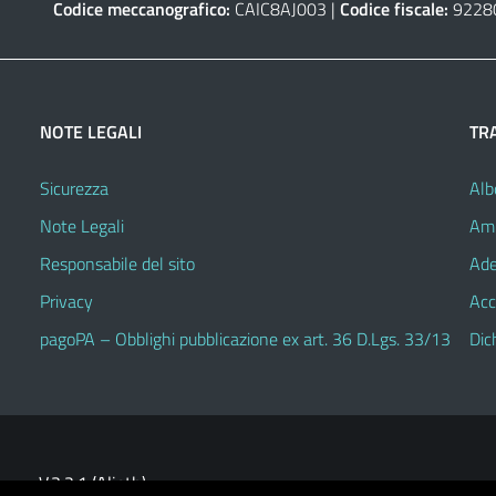
Codice meccanografico:
CAIC8AJ003 |
Codice fiscale:
9228
NOTE LEGALI
TR
Sicurezza
Alb
Note Legali
Amm
Responsabile del sito
Ade
Privacy
Acc
pagoPA – Obblighi pubblicazione ex art. 36 D.Lgs. 33/13
Dic
V.3.2.1 (Alioth)
heme