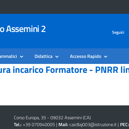
vo Assemini 2
Seguici
rammatici
Didattica
Accesso Rapido
a incarico Formatore - PNRR lin
Corso Europa, 35 - 09032 Assemini (CA)
Tel.:
+39 070940005 |
Mail:
caic8aj003@istruzione.it
|
PEC: