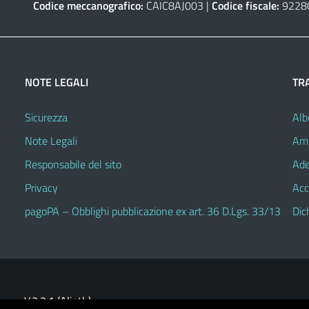
Codice meccanografico:
CAIC8AJ003 |
Codice fiscale:
9228
NOTE LEGALI
TR
Sicurezza
Alb
Note Legali
Amm
Responsabile del sito
Ade
Privacy
Acc
pagoPA – Obblighi pubblicazione ex art. 36 D.Lgs. 33/13
Dic
V.3.2.1 (Alioth)
heme