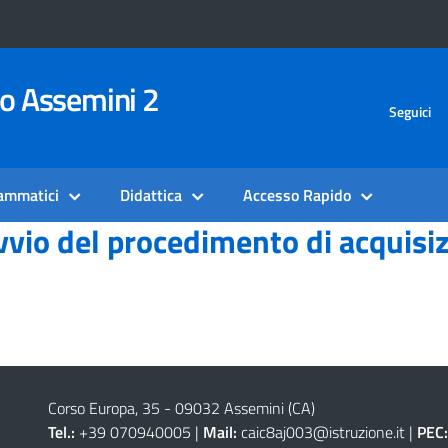
vo Assemini 2
Seguici
rammatici
Didattica
Accesso Rapido
vio del procedimento di acquisiz
Corso Europa, 35 - 09032 Assemini (CA)
Tel.:
+39 070940005 |
Mail:
caic8aj003@istruzione.it
|
PEC: