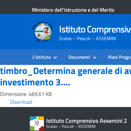
Ministero dell'Istruzione e del Merito
Istituto Comprensi
Scalas – Pascoli – ASSEMINI
L’Istituto
Documenti
Piani Prog
timbro_Determina generale di av
investimento 3....
Dimensione: 469.61 KB
Download
Istituto Comprensivo Assemini 2
Scalas – Pascoli – ASSEMINI