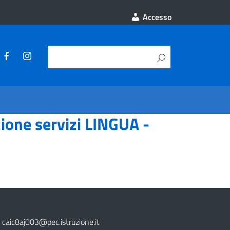
Accesso
ione servizi LINGUA -
caic8aj003@pec.istruzione.it