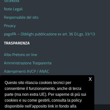
Sicurezza
Note Legali
Responsabile del sito
Privacy
pagoPA – Obblighi pubblicazione ex art. 36 D.Lgs. 33/13
TRASPARENZA
Albo Pretorio on line
Amministrazione Trasparente
Adempimenti AVCP / ANAC
x
Accesso Civico
Questo sito rilascia cookies tecnici per
Dichiarazione di accessibilità
consentirne il funzionamento, anche di terza
parte (ma non extra UE). Per saperne di più sui
cookies e su come gestirli, consulta la policy
disponibile nell'apposito link in fondo alla