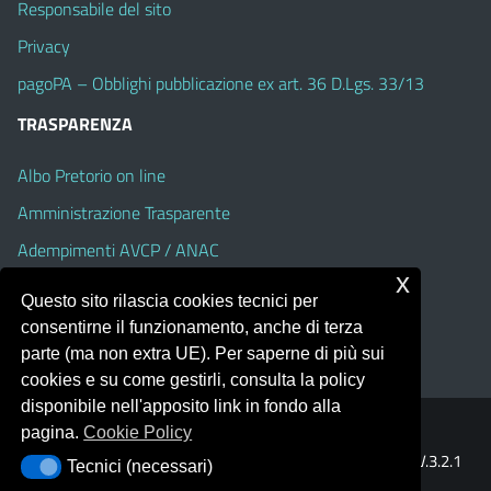
Responsabile del sito
Privacy
pagoPA – Obblighi pubblicazione ex art. 36 D.Lgs. 33/13
TRASPARENZA
Albo Pretorio on line
Amministrazione Trasparente
Adempimenti AVCP / ANAC
x
Accesso Civico
Questo sito rilascia cookies tecnici per
Dichiarazione di accessibilità
consentirne il funzionamento, anche di terza
parte (ma non extra UE). Per saperne di più sui
cookies e su come gestirli, consulta la policy
disponibile nell'apposito link in fondo alla
pagina.
Cookie Policy
Portale realizzato con la piattaforma
Argo Web 4.0
Template Italia configurato sul tema accessibile
EduTheme
V.3.2.1
Tecnici (necessari)
Tecnici (necessari)
(Alioth)