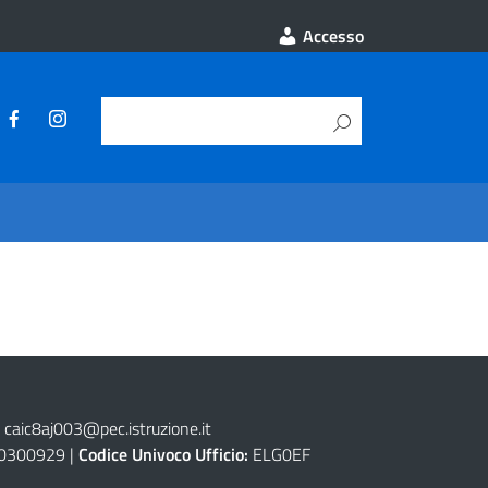
Accesso
caic8aj003@pec.istruzione.it
0300929 |
Codice Univoco Ufficio:
ELG0EF