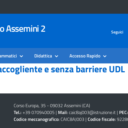
vo Assemini 2
Seguici
rammatici
Didattica
Accesso Rapido
accogliente e senza barriere UDL
Corso Europa, 35 - 09032 Assemini (CA)
Tel.:
+39 070940005 |
Mail:
caic8aj003@istruzione.it
|
PEC:
Codice meccanografico:
CAIC8AJ003 |
Codice fiscale:
9228