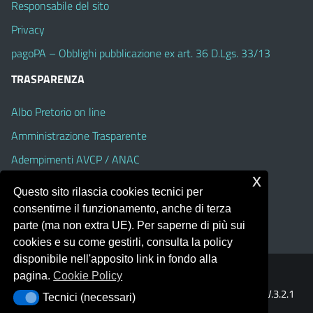
Responsabile del sito
Privacy
pagoPA – Obblighi pubblicazione ex art. 36 D.Lgs. 33/13
TRASPARENZA
Albo Pretorio on line
Amministrazione Trasparente
Adempimenti AVCP / ANAC
x
Accesso Civico
Questo sito rilascia cookies tecnici per
Dichiarazione di accessibilità
consentirne il funzionamento, anche di terza
parte (ma non extra UE). Per saperne di più sui
cookies e su come gestirli, consulta la policy
disponibile nell'apposito link in fondo alla
pagina.
Cookie Policy
Portale realizzato con la piattaforma
Argo Web 4.0
Template Italia configurato sul tema accessibile
EduTheme
V.3.2.1
Tecnici (necessari)
Tecnici (necessari)
(Alioth)