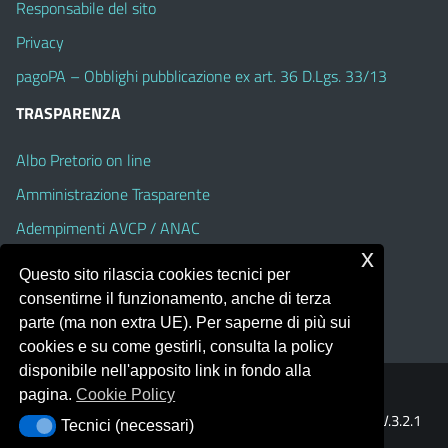
Responsabile del sito
Privacy
pagoPA – Obblighi pubblicazione ex art. 36 D.Lgs. 33/13
TRASPARENZA
Albo Pretorio on line
Amministrazione Trasparente
Adempimenti AVCP / ANAC
x
Accesso Civico
Questo sito rilascia cookies tecnici per
Dichiarazione di accessibilità
consentirne il funzionamento, anche di terza
parte (ma non extra UE). Per saperne di più sui
cookies e su come gestirli, consulta la policy
disponibile nell'apposito link in fondo alla
pagina.
Cookie Policy
Portale realizzato con la piattaforma
Argo Web 4.0
Template Italia configurato sul tema accessibile
EduTheme
V.3.2.1
Tecnici (necessari)
Tecnici (necessari)
(Alioth)