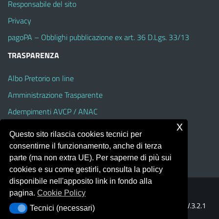
Responsabile del sito
Privacy
pagoPA – Obblighi pubblicazione ex art. 36 D.Lgs. 33/13
TRASPARENZA
Albo Pretorio on line
Amministrazione Trasparente
Adempimenti AVCP / ANAC
x
Accesso Civico
Questo sito rilascia cookies tecnici per
Dichiarazione di accessibilità
consentirne il funzionamento, anche di terza
parte (ma non extra UE). Per saperne di più sui
cookies e su come gestirli, consulta la policy
disponibile nell'apposito link in fondo alla
pagina.
Cookie Policy
Portale realizzato con la piattaforma
Argo Web 4.0
Template Italia configurato sul tema accessibile
EduTheme
V.3.2.1
Tecnici (necessari)
Tecnici (necessari)
(Alioth)