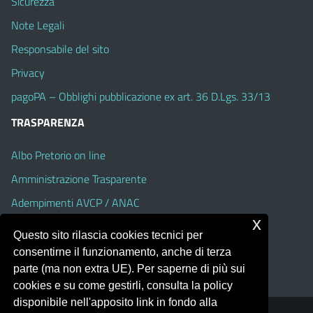
Sicurezza
Note Legali
Responsabile del sito
Privacy
pagoPA – Obblighi pubblicazione ex art. 36 D.Lgs. 33/13
TRASPARENZA
Albo Pretorio on line
Amministrazione Trasparente
Adempimenti AVCP / ANAC
x
Accesso Civico
Questo sito rilascia cookies tecnici per
Dichiarazione di accessibilità
consentirne il funzionamento, anche di terza
parte (ma non extra UE). Per saperne di più sui
cookies e su come gestirli, consulta la policy
disponibile nell'apposito link in fondo alla