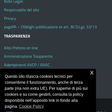
Note Legali
Responsabile del sito
Privacy
pagoPA – Obblighi pubblicazione ex art. 36 D.Lgs. 33/13
TRASPARENZA
Albo Pretorio on line
Amministrazione Trasparente
Adempimenti AVCP / ANAC
x
Accesso Civico
Questo sito rilascia cookies tecnici per
Dichiarazione di accessibilità
consentirne il funzionamento, anche di terza
parte (ma non extra UE). Per saperne di più sui
cookies e su come gestirli, consulta la policy
disponibile nell'apposito link in fondo alla
pagina.
Cookie Policy
Portale realizzato con la piattaforma
Argo Web 4.0