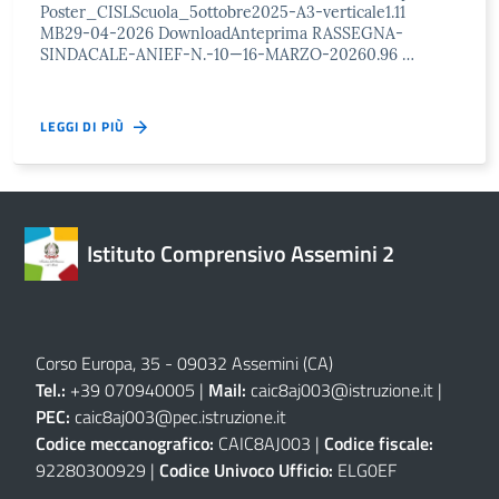
Poster_CISLScuola_5ottobre2025-A3-verticale1.11
MB29-04-2026 DownloadAnteprima RASSEGNA-
SINDACALE-ANIEF-N.-10—16-MARZO-20260.96 …
LEGGI DI PIÙ
Istituto Comprensivo Assemini 2
Corso Europa, 35 - 09032 Assemini (CA)
Tel.:
+39 070940005 |
Mail:
caic8aj003@istruzione.it
|
PEC:
caic8aj003@pec.istruzione.it
Codice meccanografico:
CAIC8AJ003 |
Codice fiscale:
92280300929 |
Codice Univoco Ufficio:
ELG0EF