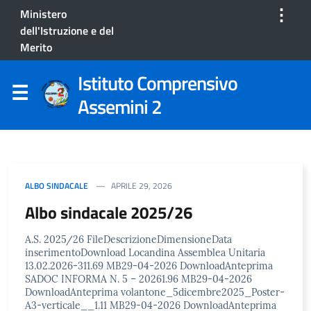
⋮
Ministero
dell'Istruzione e del
Merito
Istituto Comprensivo
Assemini 2
ALBO SINDACALE
APRILE 29, 2026
Albo sindacale 2025/26
A.S. 2025/26 FileDescrizioneDimensioneData
inserimentoDownload Locandina Assemblea Unitaria
13.02.2026-311.69 MB29-04-2026 DownloadAnteprima
SADOC INFORMA N. 5 – 20261.96 MB29-04-2026
DownloadAnteprima volantone_5dicembre2025_Poster-
A3-verticale__1.11 MB29-04-2026 DownloadAnteprima