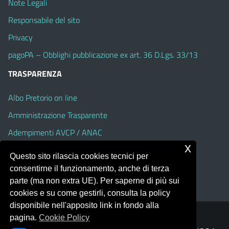
Note Legali
Responsabile del sito
Privacy
pagoPA – Obblighi pubblicazione ex art. 36 D.Lgs. 33/13
TRASPARENZA
Albo Pretorio on line
Amministrazione Trasparente
Adempimenti AVCP / ANAC
x
Accesso Civico
Questo sito rilascia cookies tecnici per
Dichiarazione di accessibilità
consentirne il funzionamento, anche di terza
parte (ma non extra UE). Per saperne di più sui
cookies e su come gestirli, consulta la policy
disponibile nell'apposito link in fondo alla
pagina.
Cookie Policy
Portale realizzato con la piattaforma
Argo Web 4.0