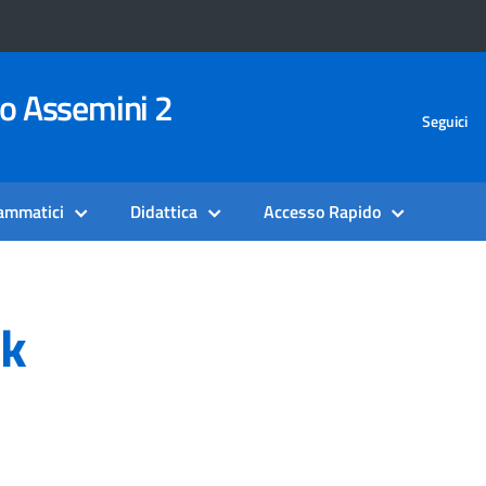
vo Assemini 2
Seguici
rammatici
Didattica
Accesso Rapido
nk