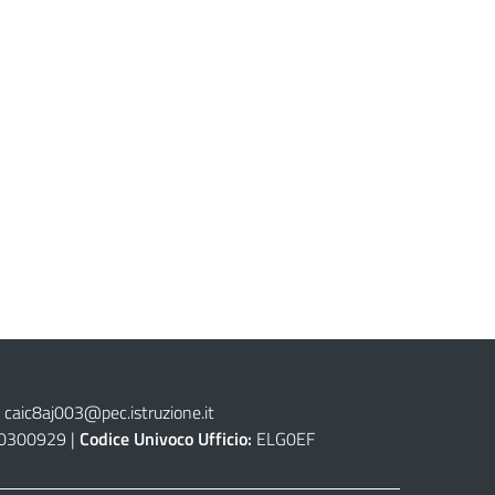
caic8aj003@pec.istruzione.it
0300929 |
Codice Univoco Ufficio:
ELG0EF