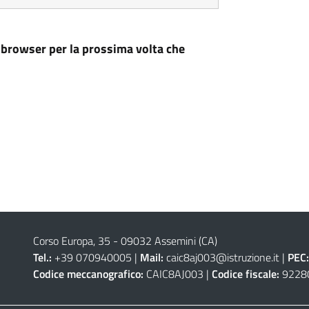
 browser per la prossima volta che
Corso Europa, 35 - 09032 Assemini (CA)
Tel.:
+39 070940005 |
Mail:
caic8aj003@istruzione.it
|
PEC:
Codice meccanografico:
CAIC8AJ003 |
Codice fiscale:
9228