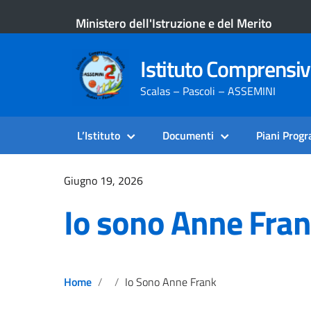
Ministero dell'Istruzione e del Merito
Istituto Comprensi
Scalas – Pascoli – ASSEMINI
L’Istituto
Documenti
Piani Prog
Giugno 19, 2026
Io sono Anne Fra
Home
Io Sono Anne Frank