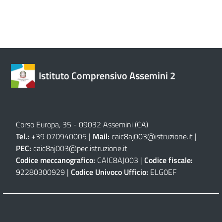
Istituto Comprensivo Assemini 2
Corso Europa, 35 - 09032 Assemini (CA)
Tel.:
+39 070940005 |
Mail:
caic8aj003@istruzione.it
|
PEC:
caic8aj003@pec.istruzione.it
Codice meccanografico:
CAIC8AJ003 |
Codice fiscale:
92280300929 |
Codice Univoco Ufficio:
ELG0EF