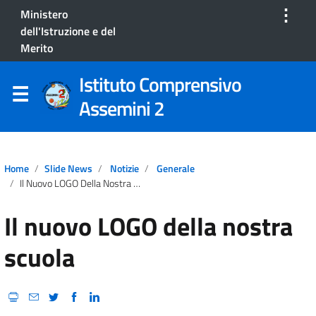
⋮
Ministero
dell'Istruzione e del
Merito
Istituto Comprensivo
Assemini 2
Home
Slide News
Notizie
Generale
Il Nuovo LOGO Della Nostra Scuola
Il nuovo LOGO della nostra
scuola