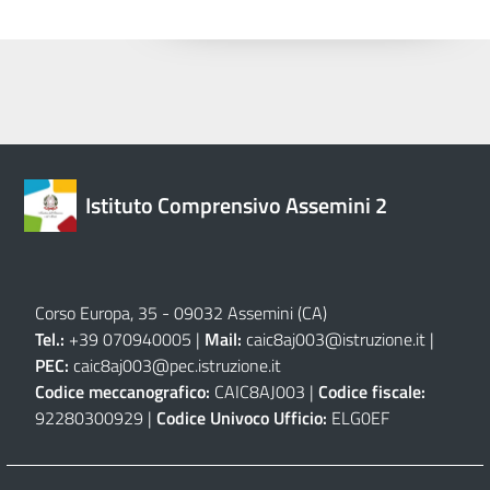
Istituto Comprensivo Assemini 2
Corso Europa, 35 - 09032 Assemini (CA)
Tel.:
+39 070940005 |
Mail:
caic8aj003@istruzione.it
|
PEC:
caic8aj003@pec.istruzione.it
Codice meccanografico:
CAIC8AJ003 |
Codice fiscale:
92280300929 |
Codice Univoco Ufficio:
ELG0EF