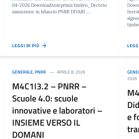
04-2026 DownloadAnteprima timbro_Decreto
Down
assunzione in bilancio PNRR DIVARI …
Inves
signe
timbr
LEGGI DI PIÙ
LEGG
GENERALE
,
PNRR
APRILE 8, 2026
GENE
2026
M4C1I3.2 – PNRR –
M4
Scuole 4.0: scuole
Did
innovative e laboratori –
e f
INSIEME VERSO IL
tra
DOMANI