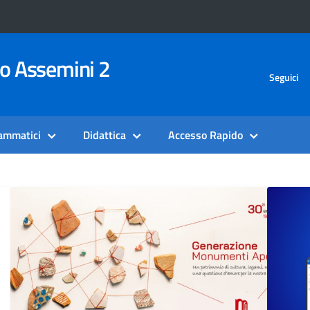
vo Assemini 2
Seguici
rammatici
Didattica
Accesso Rapido