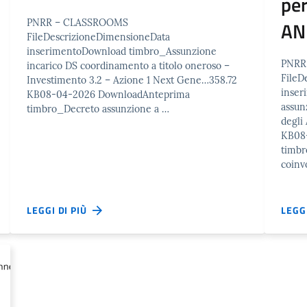
per
PNRR – CLASSROOMS
AN
FileDescrizioneDimensioneData
inserimentoDownload timbro_Assunzione
PNRR 
incarico DS coordinamento a titolo oneroso –
FileD
Investimento 3.2 – Azione 1 Next Gene…358.72
inse
KB08-04-2026 DownloadAnteprima
assun
timbro_Decreto assunzione a …
degli
KB08
timbr
coinv
LEGGI DI PIÙ
LEGG