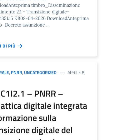
loadAnteprima timbro_Disseminazione
timento 2.1 – Transizione digitale-
d351.15 KB08-04-2026 DownloadAnteprima
o_Decreto assunzione …
I DI PIÙ
RALE
,
PNRR
,
UNCATEGORIZED
APRILE 8,
C1I2.1 – PNRR –
attica digitale integrata
ormazione sulla
nsizione digitale del