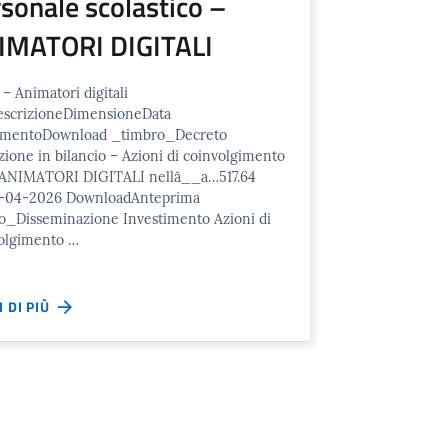
sonale scolastico –
IMATORI DIGITALI
– Animatori digitali
escrizioneDimensioneData
rimentoDownload _timbro_Decreto
zione in bilancio – Azioni di coinvolgimento
 ANIMATORI DIGITALI nellâ__a…517.64
-04-2026 DownloadAnteprima
o_Disseminazione Investimento Azioni di
olgimento …
I DI PIÙ