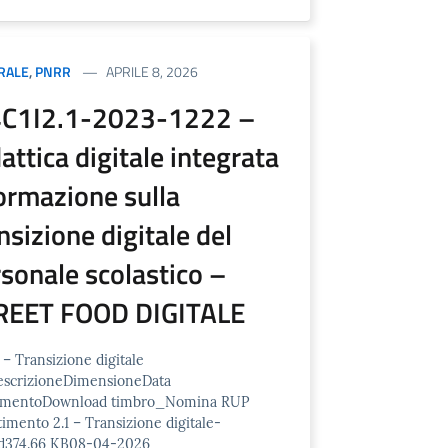
RALE
,
PNRR
APRILE 8, 2026
C1I2.1-2023-1222 –
attica digitale integrata
ormazione sulla
nsizione digitale del
sonale scolastico –
REET FOOD DIGITALE
– Transizione digitale
escrizioneDimensioneData
rimentoDownload timbro_Nomina RUP
timento 2.1 – Transizione digitale-
d374.66 KB08-04-2026