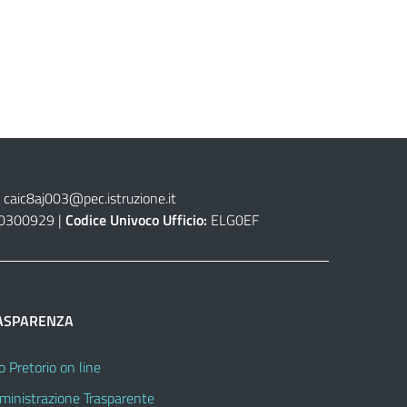
caic8aj003@pec.istruzione.it
0300929 |
Codice Univoco Ufficio:
ELG0EF
ASPARENZA
o Pretorio on line
inistrazione Trasparente