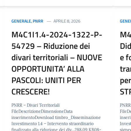
GENERALE
,
PNRR
APRILE 8, 2026
GENE
M4C1I1.4-2024-1322-P-
M4
54729 – Riduzione dei
Did
divari territoriali – NUOVE
e f
OPPORTUNITA’ ALLA
tra
PASCOLI: UNITI PER
per
CRESCERE!
ST
PNRR – Divari Territoriali
PNRR 
FileDescrizioneDimensioneData
FileD
inserimentoDownload timbro_Disseminazione
inse
Investimento 1.4 – Intervento straordinario
Inves
finalizzato alla riduzione dei div…288.09 KB08-
signe