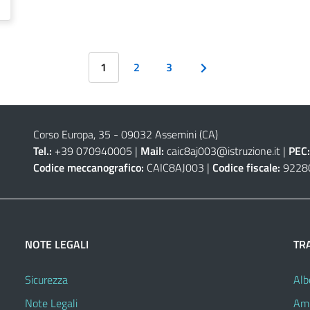
1
2
3
Corso Europa, 35 - 09032 Assemini (CA)
Tel.:
+39 070940005 |
Mail:
caic8aj003@istruzione.it
|
PEC:
Codice meccanografico:
CAIC8AJ003 |
Codice fiscale:
9228
NOTE LEGALI
TR
Sicurezza
Alb
Note Legali
Amm